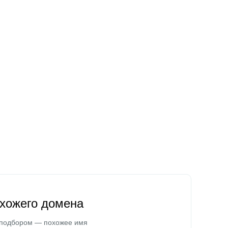
охожего домена
 подбором — похожее имя