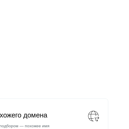
охожего домена
 подбором — похожее имя