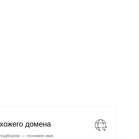
охожего домена
 подбором — похожее имя