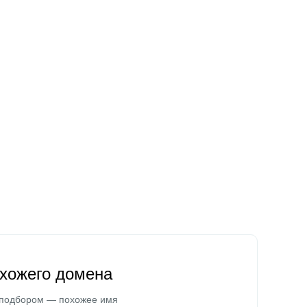
охожего домена
 подбором — похожее имя