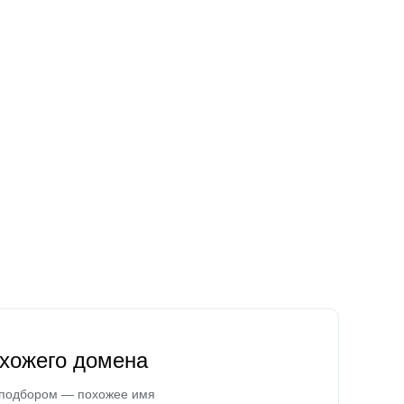
охожего домена
 подбором — похожее имя