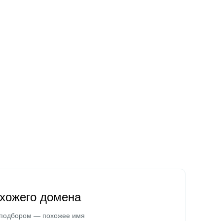
охожего домена
 подбором — похожее имя