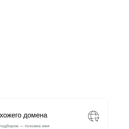
охожего домена
 подбором — похожее имя