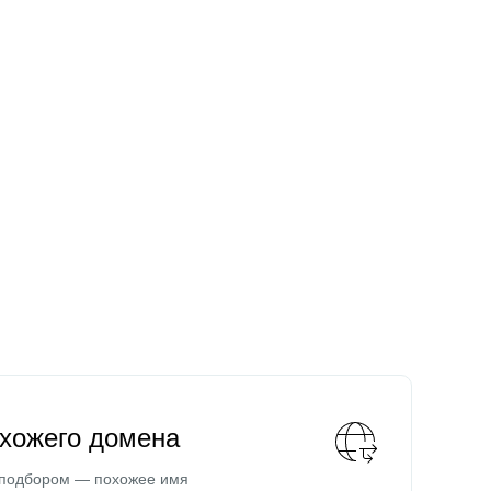
охожего домена
 подбором — похожее имя