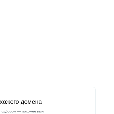
охожего домена
 подбором — похожее имя