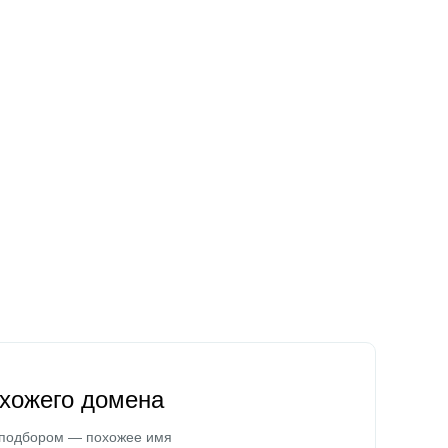
охожего домена
 подбором — похожее имя