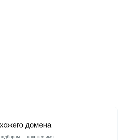
охожего домена
 подбором — похожее имя