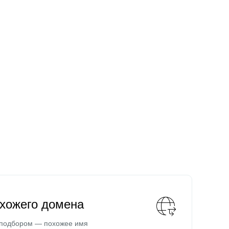
охожего домена
 подбором — похожее имя