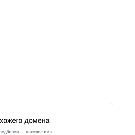
охожего домена
 подбором — похожее имя