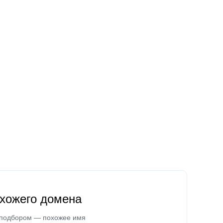
охожего домена
 подбором — похожее имя