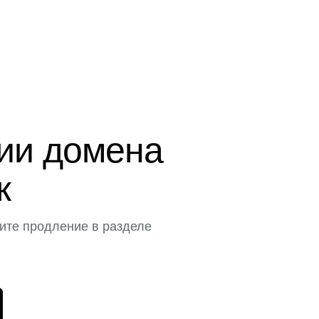
ции домена
к
ите продление в разделе