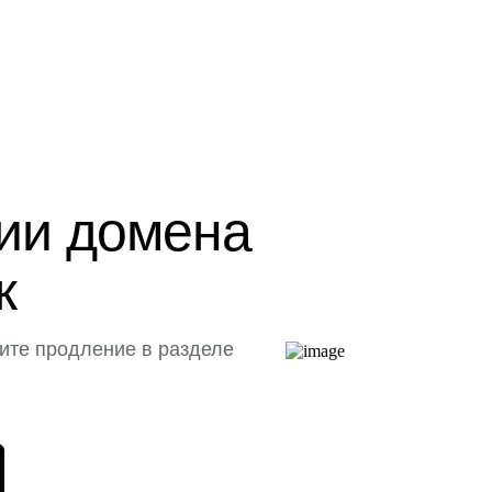
ции домена
к
ите продление в разделе