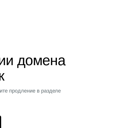
ции домена
к
ите продление в разделе