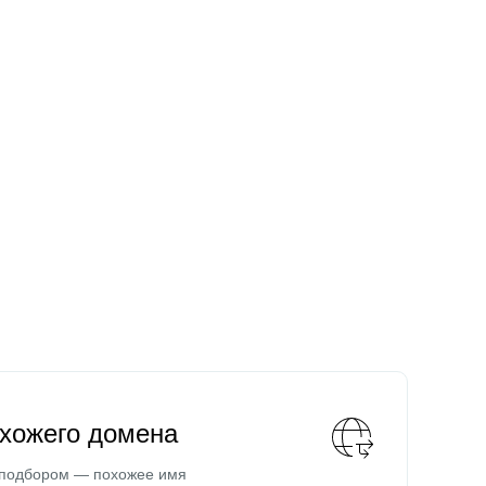
охожего домена
 подбором — похожее имя